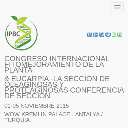
Toggl
navig
TR
EN
RU
AR
ES
FR
CONGRESO INTERNACIONAL
FITOMEJORAMIENTO DE LA
PLANTA
& EUCARPIA -LA SECCİÓN DE
OLEAGİNOSAS Y
PROTEAGİNOSAS CONFERENCIA
DE SECCIÓN
01-05 NOVIEMBRE 2015
WOW KREMLIN PALACE - ANTALYA /
TURQUIA