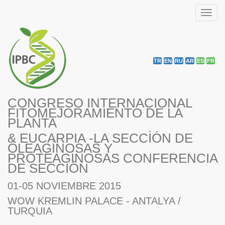
Toggl
navig
TR
EN
RU
AR
ES
FR
CONGRESO INTERNACIONAL
FITOMEJORAMIENTO DE LA
PLANTA
& EUCARPIA -LA SECCİÓN DE
OLEAGİNOSAS Y
PROTEAGİNOSAS CONFERENCIA
DE SECCIÓN
01-05 NOVIEMBRE 2015
WOW KREMLIN PALACE - ANTALYA /
TURQUIA