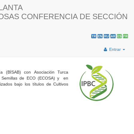
LANTA
NOSAS CONFERENCIA DE SECCIÓN
TR
EN
RU
AR
ES
FR
Entrar
ía (BİSAB) con Asociación Turca
 de Semillas de ECO (ECOSA) y en
zados bajo los títulos de Cultivos