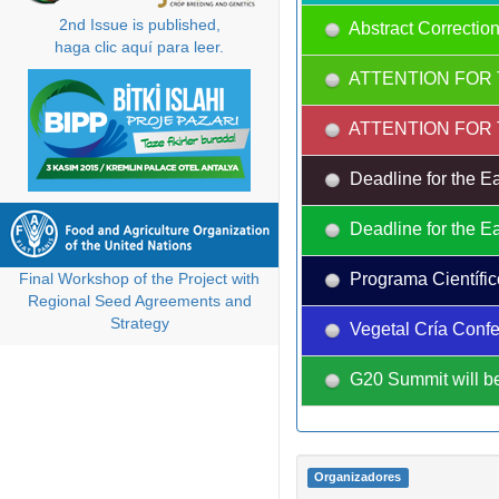
2nd Issue is published,
Abstract Correction
haga clic aquí para leer.
ATTENTION FOR 
ATTENTION FOR 
Deadline for the Ea
Deadline for the Ea
Programa Científic
Final Workshop of the Project with
Regional Seed Agreements and
Strategy
Vegetal Cría Confe
G20 Summit will be
Organizadores