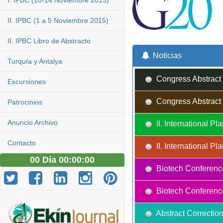
I. IPBC (10-14 Noviembre 2013)
II. IPBC (1 a 5 Noviembre 2015)
II. IPBC Libro de Abstracto
Noticias
Turquía y Antalya
Congress Abstract 
Excursiones
Congress Abstract 
Patrocinios
Anuncio Archivo
II. International 
Contacto
II. International 
00 Día 00:00:00
Biotech Conferenc
Biotech Conferenc
Abstract Correction