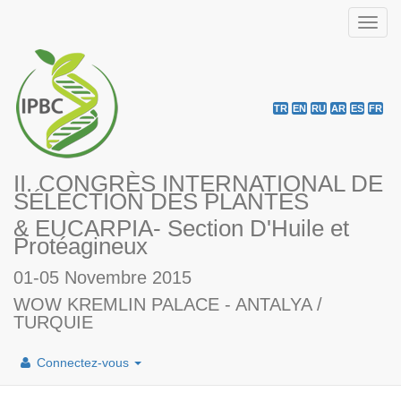
Toggl
navig
TR
EN
RU
AR
ES
FR
II. CONGRÈS INTERNATIONAL DE
SÉLECTION DES PLANTES
& EUCARPIA- Section D'Huile et
Protéagineux
01-05 Novembre 2015
WOW KREMLIN PALACE - ANTALYA /
TURQUIE
Connectez-vous