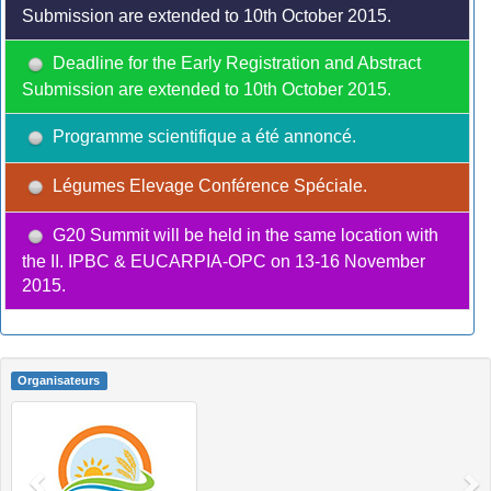
Submission are extended to 10th October 2015.
Deadline for the Early Registration and Abstract
Submission are extended to 10th October 2015.
Programme scientifique a été annoncé.
Légumes Elevage Conférence Spéciale.
G20 Summit will be held in the same location with
the II. IPBC & EUCARPIA-OPC on 13-16 November
2015.
Organisateurs