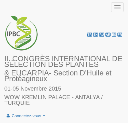
Toggl
navig
TR
EN
RU
AR
ES
FR
II. CONGRÈS INTERNATIONAL DE
SÉLECTION DES PLANTES
& EUCARPIA- Section D'Huile et
Protéagineux
01-05 Novembre 2015
WOW KREMLIN PALACE - ANTALYA /
TURQUIE
Connectez-vous