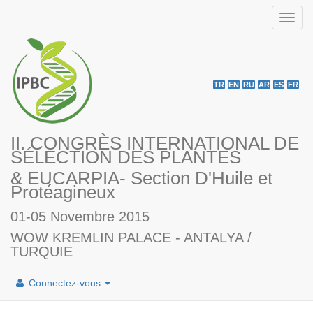
Toggl
navig
TR
EN
RU
AR
ES
FR
II. CONGRÈS INTERNATIONAL DE
SÉLECTION DES PLANTES
& EUCARPIA- Section D'Huile et
Protéagineux
01-05 Novembre 2015
WOW KREMLIN PALACE - ANTALYA /
TURQUIE
Connectez-vous