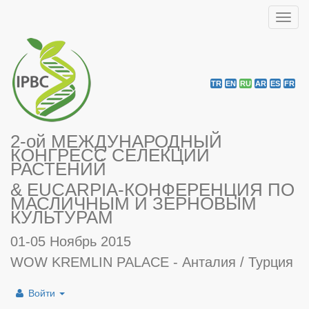
Toggl
navig
TR
EN
RU
AR
ES
FR
2-ой МЕЖДУНАРОДНЫЙ
КОНГРЕСС СЕЛЕКЦИИ
РАСТЕНИЙ
& EUCARPIA-КОНФЕРЕНЦИЯ ПО
МАСЛИЧНЫМ И ЗЕРНОВЫМ
КУЛЬТУРАМ
01-05 Ноябрь 2015
WOW KREMLIN PALACE - Анталия / Турция
Войти