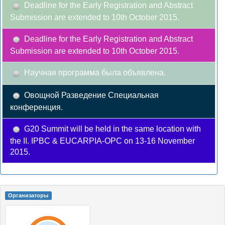
Deadline for the Early Registration and Abstract
Submission are extended to 10th October 2015.
Deadline for the Early Registration and Abstract
Submission are extended to 10th October 2015.
Научная программа была объявлена.
Овощной Разведение Специальная
конференция.
G20 Summit will be held in the same location with
the II. IPBC & EUCARPIA-OPC on 13-16 November
2015.
Oрганизаторы