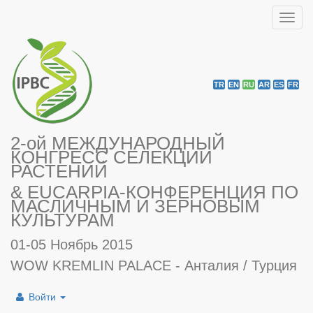
Toggl
navig
TR
EN
RU
AR
ES
FR
2-ой МЕЖДУНАРОДНЫЙ
КОНГРЕСС СЕЛЕКЦИИ
РАСТЕНИЙ
& EUCARPIA-КОНФЕРЕНЦИЯ ПО
МАСЛИЧНЫМ И ЗЕРНОВЫМ
КУЛЬТУРАМ
01-05 Ноябрь 2015
WOW KREMLIN PALACE - Анталия / Турция
Войти