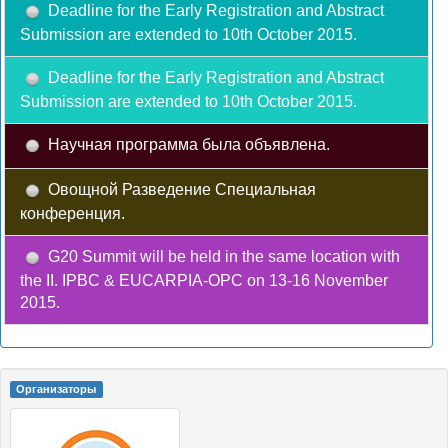
Deadline for the Early Registration and Abstract
Submission are extended to 10th October 2015.
Deadline for the Early Registration and Abstract
Submission are extended to 10th October 2015.
Научная программа была объявлена.
Овощной Разведение Специальная
конференция.
G20 Summit will be held in the same location with
the II. IPBC & EUCARPIA-OPC on 13-16 November
2015.
Oрганизаторы