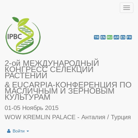
Toggl
navig
TR
EN
RU
AR
ES
FR
2-ой МЕЖДУНАРОДНЫЙ
КОНГРЕСС СЕЛЕКЦИИ
РАСТЕНИЙ
& EUCARPIA-КОНФЕРЕНЦИЯ ПО
МАСЛИЧНЫМ И ЗЕРНОВЫМ
КУЛЬТУРАМ
01-05 Ноябрь 2015
WOW KREMLIN PALACE - Анталия / Турция
Войти