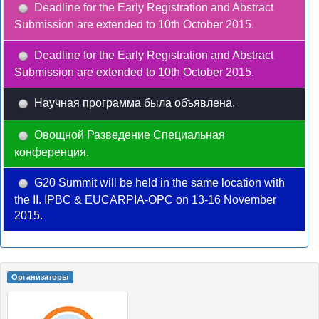
Deadline for the Early Registration and Abstract
Submission are extended to 10th October 2015.
Deadline for the Early Registration and Abstract
Submission are extended to 10th October 2015.
Научная программа была объявлена.
Овощной Разведение Специальная
конференция.
G20 Summit will be held in the same location with
the II. IPBC & EUCARPIA-OPC on 13-16 November
2015.
Oрганизаторы