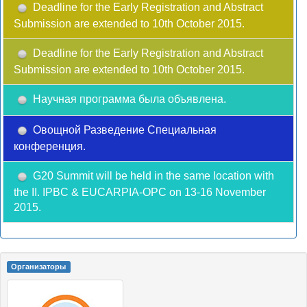
Deadline for the Early Registration and Abstract
Submission are extended to 10th October 2015.
Deadline for the Early Registration and Abstract
Submission are extended to 10th October 2015.
Научная программа была объявлена.
Овощной Разведение Специальная
конференция.
G20 Summit will be held in the same location with
the II. IPBC & EUCARPIA-OPC on 13-16 November
2015.
Oрганизаторы