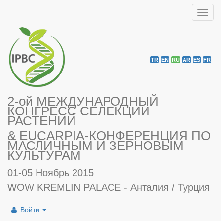
Toggl
navig
TR
EN
RU
AR
ES
FR
2-ой МЕЖДУНАРОДНЫЙ
КОНГРЕСС СЕЛЕКЦИИ
РАСТЕНИЙ
& EUCARPIA-КОНФЕРЕНЦИЯ ПО
МАСЛИЧНЫМ И ЗЕРНОВЫМ
КУЛЬТУРАМ
01-05 Ноябрь 2015
WOW KREMLIN PALACE - Анталия / Турция
Войти