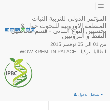
Toggl
navig
المؤتمر الدولي للتربية النبات
& المنظمة الاوروبية للبحوث حول
تحسيين النوع النباتي - قسم محاصيل
TR
EN
RU
AR
ES
FR
النفط و البروتيين
من 01 الى 05 نوفمبر 2015
WOW KREMLIN PALACE - انطاليا- تركيا
تسجيل الدخول