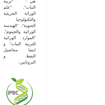
هي : "تربية
النبات"، "علم
الوراثة الجزيئية
والتكنولوجيا
الحيوية"، "الهندسة
الوراثية والجينوم"،
"الموارد الوراثية
للتربية النبات" و
ايضا محاصيل
النفط و
البروتايين.