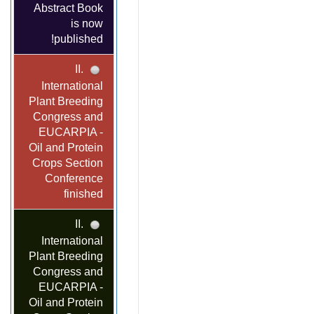
Abstract Book
is now
published!
II.
International
Plant Breeding
Congress and
EUCARPIA -
Oil and Protein
Crops Section
Conference
finished
II.
International
Plant Breeding
Congress and
EUCARPIA -
Oil and Protein