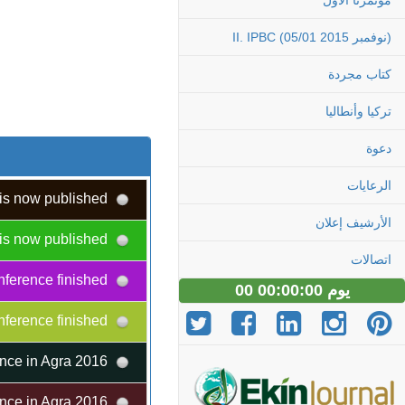
مؤتمرنا الاول
II. IPBC (05/01 نوفمبر 2015)
كتاب مجردة
تركيا وأنطاليا
دعوة
الرعايات
Congress Abstract Book is now published!
الأرشيف إعلان
Congress Abstract Book is now published!
اتصالات
II. International Plant Breeding Congress and EUCARPIA - Oil and Protein Crops Section Conference finished
00 يوم 00:00:00
II. International Plant Breeding Congress and EUCARPIA - Oil and Protein Crops Section Conference finished
Biotech Conference in Agra 2016
Biotech Conference in Agra 2016