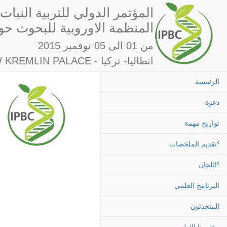
المؤتمر الدولي للتربية النبات
& المنظمة الاوروبية للبحوث ح
من 01 الى 05 نوفمبر 2015
WOW KREMLIN PALACE - انطاليا- تركيا
الرئيسية
دعوة
تواريخ مهمة
تقديم الملخصات
اللجان
البرنامج العلمي
المتحدثون