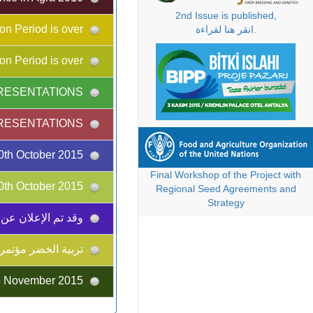
2nd Issue is published,
Abstract Correction Period is over
انقر هنا لقراءة.
Abstract Correction Period is over
ATTENTION FOR THE POSTER PRESENTATIONS!
ATTENTION FOR THE POSTER PRESENTATIONS!
Deadline for the Early Registration and Abstract Submission are extended to 10th October 2015.
Final Workshop of the Project with
Deadline for the Early Registration and Abstract Submission are extended to 10th October 2015.
Regional Seed Agreements and
Strategy
وقد تم الإعلان عن ا
تربية الخضر مؤتمر
G20 Summit will be held in the same location with the II. IPBC & EUCARPIA-OPC on 13-16 November 2015.