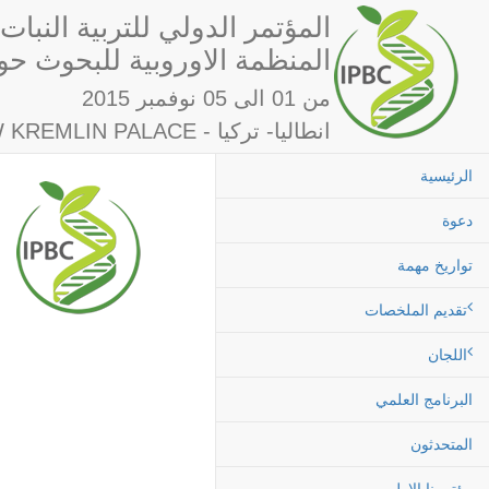
المؤتمر الدولي للتربية النبات
& المنظمة الاوروبية للبحوث ح
من 01 الى 05 نوفمبر 2015
WOW KREMLIN PALACE - انطاليا- تركيا
الرئيسية
دعوة
تواريخ مهمة
تقديم الملخصات
اللجان
البرنامج العلمي
المتحدثون