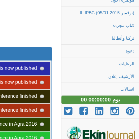
مؤتمرنا الاول
II. IPBC (05/01 نوفمبر 2015)
كتاب مجردة
تركيا وأنطاليا
دعوة
الرعايات
Congress Abstract Book is now published!
الأرشيف إعلان
Congress Abstract Book is now published!
اتصالات
II. International Plant Breeding Congress and EUCARPIA - Oil and Protein Crops Section Conference finished
00 يوم 00:00:00
II. International Plant Breeding Congress and EUCARPIA - Oil and Protein Crops Section Conference finished
Biotech Conference in Agra 2016
Biotech Conference in Agra 2016