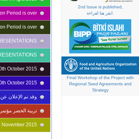
2nd Issue is published,
Abstract Correction Period is over
انقر هنا لقراءة.
Abstract Correction Period is over
ATTENTION FOR THE POSTER PRESENTATIONS!
ATTENTION FOR THE POSTER PRESENTATIONS!
Deadline for the Early Registration and Abstract Submission are extended to 10th October 2015.
Final Workshop of the Project with
Deadline for the Early Registration and Abstract Submission are extended to 10th October 2015.
Regional Seed Agreements and
Strategy
وقد تم الإعلان عن ا
تربية الخضر مؤتمر
G20 Summit will be held in the same location with the II. IPBC & EUCARPIA-OPC on 13-16 November 2015.