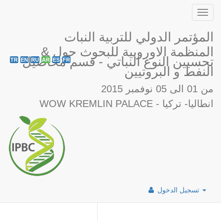
Toggl
navig
المؤتمر الدولي للتربية النبات
& المنظمة الاوروبية للبحوث حول
تحسيين النوع النباتي - قسم محاصيل
TR
EN
RU
AR
ES
FR
النفط و البروتيين
من 01 الى 05 نوفمبر 2015
WOW KREMLIN PALACE - انطاليا- تركيا
تسجيل الدخول