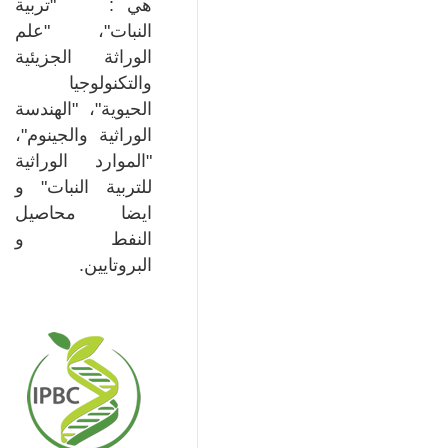
هي : "تربية
النبات"، "علم
الوراثة الجزيئية
والتكنولوجيا
الحيوية"، "الهندسة
الوراثية والجينوم"،
"الموارد الوراثية
للتربية النبات" و
ايضا محاصيل
النفط و
البروتايين.