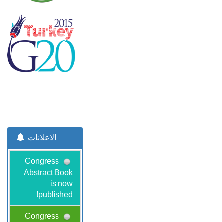
الاعلانات
Congress
Abstract Book
is now
published!
Congress