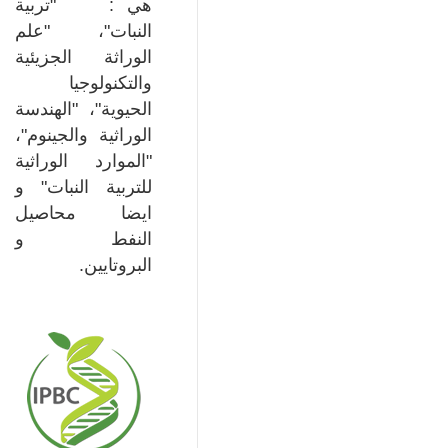
هي : "تربية
النبات"، "علم
الوراثة الجزيئية
والتكنولوجيا
الحيوية"، "الهندسة
الوراثية والجينوم"،
"الموارد الوراثية
للتربية النبات" و
ايضا محاصيل
النفط و
البروتايين.