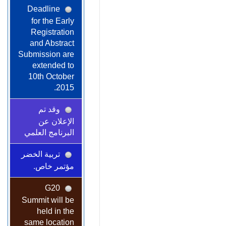
Deadline
for the Early
Registration
and Abstract
Submission are
extended to
10th October
2015.
وقد تم
الإعلان عن
البرنامج العلمي
تربية الخضر
مؤتمر خاص.
G20
Summit will be
held in the
same location