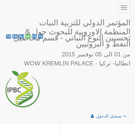
Toggl
navig
المؤتمر الدولي للتربية النبات
& المنظمة الاوروبية للبحوث حول
تحسيين النوع النباتي - قسم محاصيل
TR
EN
RU
AR
ES
FR
النفط و البروتيين
من 01 الى 05 نوفمبر 2015
WOW KREMLIN PALACE - انطاليا- تركيا
تسجيل الدخول