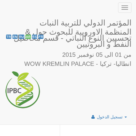
Toggl
navig
المؤتمر الدولي للتربية النبات
& المنظمة الاوروبية للبحوث حول
تحسيين النوع النباتي - قسم محاصيل
TR
EN
RU
AR
ES
FR
النفط و البروتيين
من 01 الى 05 نوفمبر 2015
WOW KREMLIN PALACE - انطاليا- تركيا
تسجيل الدخول