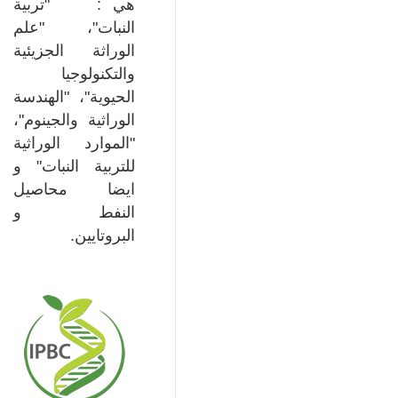
هي : "تربية
النبات"، "علم
الوراثة الجزيئية
والتكنولوجيا
الحيوية"، "الهندسة
الوراثية والجينوم"،
"الموارد الوراثية
للتربية النبات" و
ايضا محاصيل
النفط و
البروتايين.