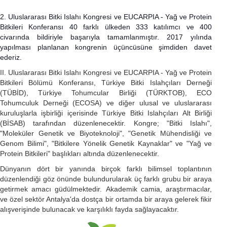
2. Uluslararası Bitki Islahı Kongresi ve EUCARPIA - Yağ ve Protein
Bitkileri Konferansı 40 farklı ülkeden 333 katılımcı ve 400
civarında bildiriyle başarıyla tamamlanmıştır. 2017 yılında
yapılması planlanan kongrenin üçüncüsüne şimdiden davet
ederiz.
II. Uluslararası Bitki Islahı Kongresi ve EUCARPIA - Yağ ve Protein
Bitkileri Bölümü Konferansı, Türkiye Bitki Islahçıları Derneği
(TÜBİD), Türkiye Tohumcular Birliği (TÜRKTOB), ECO
Tohumculuk Derneği (ECOSA) ve diğer ulusal ve uluslararası
kuruluşlarla işbirliği içerisinde Türkiye Bitki Islahçıları Alt Birliği
(BİSAB) tarafından düzenlenecektir. Kongre; "Bitki Islahı",
"Moleküler Genetik ve Biyoteknoloji", "Genetik Mühendisliği ve
Genom Bilimi", "Bitkilere Yönelik Genetik Kaynaklar" ve "Yağ ve
Protein Bitkileri" başlıkları altında düzenlenecektir.
Dünyanın dört bir yanında birçok farklı bilimsel toplantının
düzenlendiği göz önünde bulundurularak üç farklı grubu bir araya
getirmek amacı güdülmektedir. Akademik camia, araştırmacılar,
ve özel sektör Antalya'da dostça bir ortamda bir araya gelerek fikir
alışverişinde bulunacak ve karşılıklı fayda sağlayacaktır.