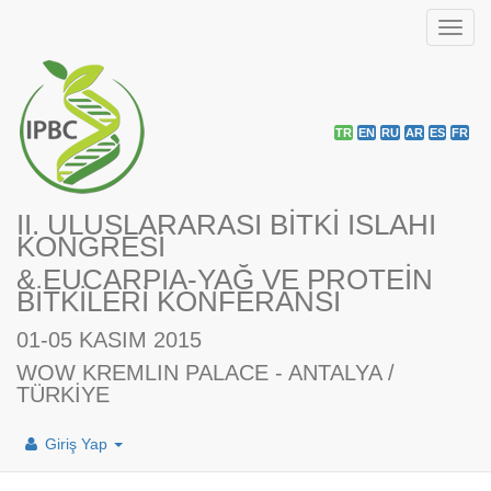
Toggl
navig
TR
EN
RU
AR
ES
FR
II. ULUSLARARASI BİTKİ ISLAHI
KONGRESİ
& EUCARPIA-YAĞ VE PROTEİN
BİTKİLERİ KONFERANSI
01-05 KASIM 2015
WOW KREMLIN PALACE - ANTALYA /
TÜRKİYE
Giriş Yap