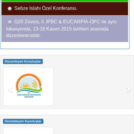
Sebze Islahı Özel Konferansı.
G20 Zirvesi, II. IPBC & EUCARPIA-OPC ile aynı
lokasyonda, 13-16 Kasım 2015 tarihleri arasında
düzenlenecektir.
Düzenleyen Kuruluşlar
Destekleyen Kuruluşlar