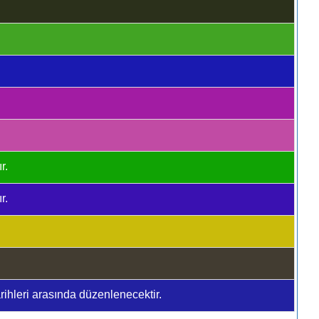
r.
r.
hleri arasında düzenlenecektir.