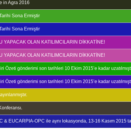
e in Agra 2016
arihi Sona Ermiştir
arihi Sona Ermiştir
YAPACAK OLAN KATILIMCILARIN DİKKATİNE!
YAPACAK OLAN KATILIMCILARIN DİKKATİNE!
ri Özeti gönderimi son tarihleri 10 Ekim 2015’e kadar uzatılmıştı
ri Özeti gönderimi son tarihleri 10 Ekim 2015’e kadar uzatılmıştı
yınlanmıştır.
Konferansı.
PBC & EUCARPIA-OPC ile aynı lokasyonda, 13-16 Kasım 2015 tari