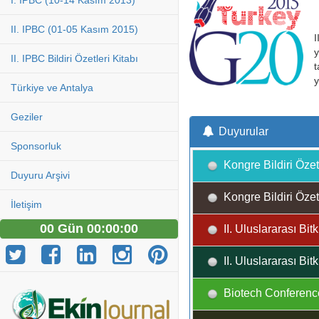
I. IPBC (10-14 Kasım 2013)
II. IPBC (01-05 Kasım 2015)
I
y
II. IPBC Bildiri Özetleri Kitabı
t
y
Türkiye ve Antalya
Geziler
Duyurular
Sponsorluk
Kongre Bildiri Özetl
Duyuru Arşivi
Kongre Bildiri Özetl
İletişim
00 Gün 00:00:00
II. Uluslararası Bit
II. Uluslararası Bit
Biotech Conferenc