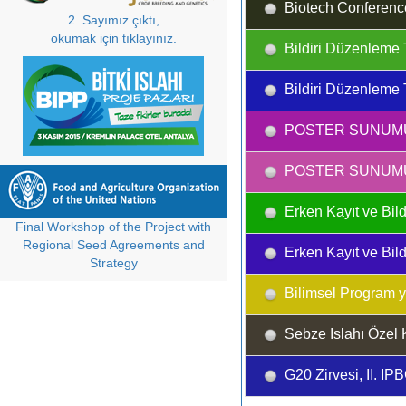
Biotech Conferenc
2. Sayımız çıktı,
okumak için tıklayınız.
Bildiri Düzenleme T
Bildiri Düzenleme T
POSTER SUNUMU 
POSTER SUNUMU 
Erken Kayıt ve Bildi
Final Workshop of the Project with
Regional Seed Agreements and
Erken Kayıt ve Bildi
Strategy
Bilimsel Program ya
Sebze Islahı Özel 
G20 Zirvesi, II. I