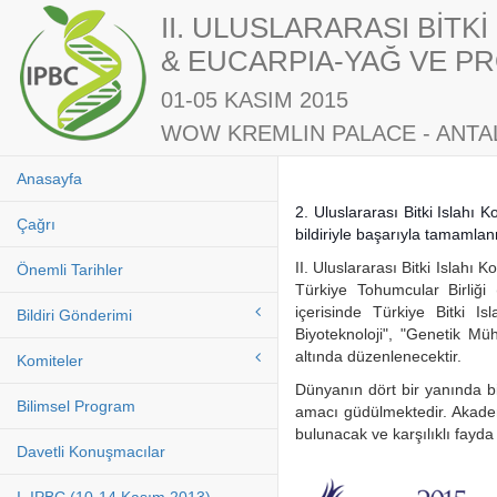
II. ULUSLARARASI BİTK
& EUCARPIA-YAĞ VE PR
01-05 KASIM 2015
WOW KREMLIN PALACE - ANTAL
Anasayfa
2. Uluslararası Bitki Islahı
Çağrı
bildiriyle başarıyla tamamla
II. Uluslararası Bitki Islahı
Önemli Tarihler
Türkiye Tohumcular Birliği
içerisinde Türkiye Bitki Is
Bildiri Gönderimi
Biyoteknoloji", "Genetik Müh
altında düzenlenecektir.
Komiteler
Dünyanın dört bir yanında bi
Bilimsel Program
amacı güdülmektedir. Akademi
bulunacak ve karşılıklı fayda
Davetli Konuşmacılar