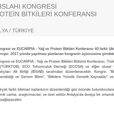
İ ISLAHI KONGRESİ
OTEİN BİTKİLERİ KONFERANSI
YA / TÜRKİYE
 Kongresi ve EUCARPIA - Yağ ve Protein Bitkileri Konferansı 40 farklı ü
nmıştır. 2017 yılında yapılması planlanan kongrenin üçüncüsüne şimdid
 Kongresi ve EUCARPIA - Yağ ve Protein Bitkileri Bölümü Konferansı, Türki
 (TÜRKTOB), ECO Tohumculuk Derneği (ECOSA) ve diğer ulusal ve ul
lahçıları Alt Birliği (BİSAB) tarafından düzenlenecektir. Kongre; "B
endisliği ve Genom Bilimi", "Bitkilere Yönelik Genetik Kaynaklar" ve "
rçok farklı bilimsel toplantının düzenlendiği göz önünde bulundurulara
k camia, araştırmacılar, ve özel sektör Antalya'da dostça bir ortamda b
 sağlayacaktır.