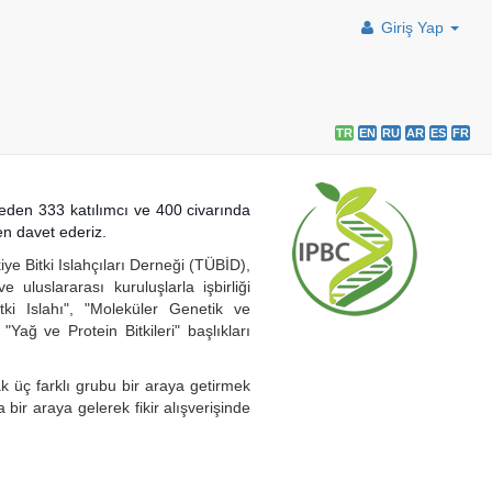
Giriş Yap
TR
EN
RU
AR
ES
FR
lkeden 333 katılımcı ve 400 civarında
en davet ederiz.
ye Bitki Islahçıları Derneği (TÜBİD),
uslararası kuruluşlarla işbirliği
itki Islahı", "Moleküler Genetik ve
Yağ ve Protein Bitkileri" başlıkları
k üç farklı grubu bir araya getirmek
ir araya gelerek fikir alışverişinde