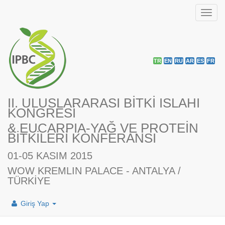
Toggl
navig
TR
EN
RU
AR
ES
FR
II. ULUSLARARASI BİTKİ ISLAHI
KONGRESİ
& EUCARPIA-YAĞ VE PROTEİN
BİTKİLERİ KONFERANSI
01-05 KASIM 2015
WOW KREMLIN PALACE - ANTALYA /
TÜRKİYE
Giriş Yap