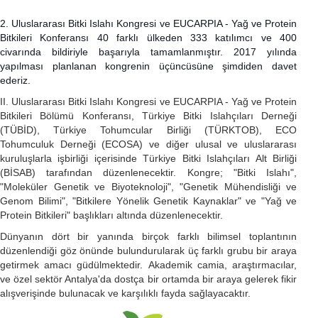
2. Uluslararası Bitki Islahı Kongresi ve EUCARPIA - Yağ ve Protein
Bitkileri Konferansı 40 farklı ülkeden 333 katılımcı ve 400
civarında bildiriyle başarıyla tamamlanmıştır. 2017 yılında
yapılması planlanan kongrenin üçüncüsüne şimdiden davet
ederiz.
II. Uluslararası Bitki Islahı Kongresi ve EUCARPIA - Yağ ve Protein
Bitkileri Bölümü Konferansı, Türkiye Bitki Islahçıları Derneği
(TÜBİD), Türkiye Tohumcular Birliği (TÜRKTOB), ECO
Tohumculuk Derneği (ECOSA) ve diğer ulusal ve uluslararası
kuruluşlarla işbirliği içerisinde Türkiye Bitki Islahçıları Alt Birliği
(BİSAB) tarafından düzenlenecektir. Kongre; "Bitki Islahı",
"Moleküler Genetik ve Biyoteknoloji", "Genetik Mühendisliği ve
Genom Bilimi", "Bitkilere Yönelik Genetik Kaynaklar" ve "Yağ ve
Protein Bitkileri" başlıkları altında düzenlenecektir.
Dünyanın dört bir yanında birçok farklı bilimsel toplantının
düzenlendiği göz önünde bulundurularak üç farklı grubu bir araya
getirmek amacı güdülmektedir. Akademik camia, araştırmacılar,
ve özel sektör Antalya'da dostça bir ortamda bir araya gelerek fikir
alışverişinde bulunacak ve karşılıklı fayda sağlayacaktır.