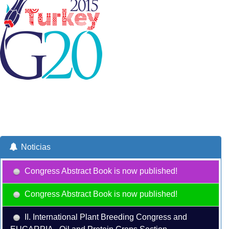
Noticias
Congress Abstract Book is now published!
Congress Abstract Book is now published!
II. International Plant Breeding Congress and