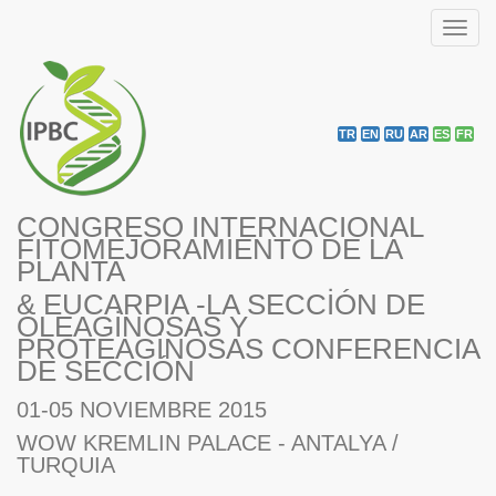
Toggl
navig
TR
EN
RU
AR
ES
FR
CONGRESO INTERNACIONAL
FITOMEJORAMIENTO DE LA
PLANTA
& EUCARPIA -LA SECCİÓN DE
OLEAGİNOSAS Y
PROTEAGİNOSAS CONFERENCIA
DE SECCIÓN
01-05 NOVIEMBRE 2015
WOW KREMLIN PALACE - ANTALYA /
TURQUIA