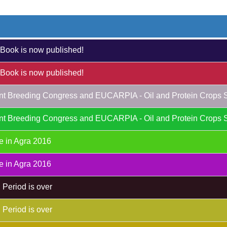
Book is now published!
Book is now published!
Plant Breeding Congress and EUCARPIA - Oil and Protein Crops 
Plant Breeding Congress and EUCARPIA - Oil and Protein Crops 
e in Agra 2016
e in Agra 2016
 Period is over
 Period is over