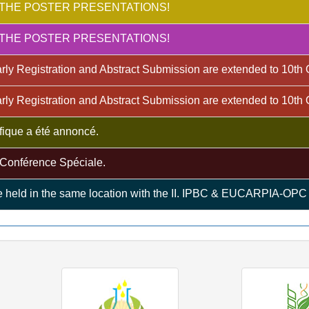
THE POSTER PRESENTATIONS!
THE POSTER PRESENTATIONS!
rly Registration and Abstract Submission are extended to 10th
rly Registration and Abstract Submission are extended to 10th
ique a été annoncé.
onférence Spéciale.
 held in the same location with the II. IPBC & EUCARPIA-OP