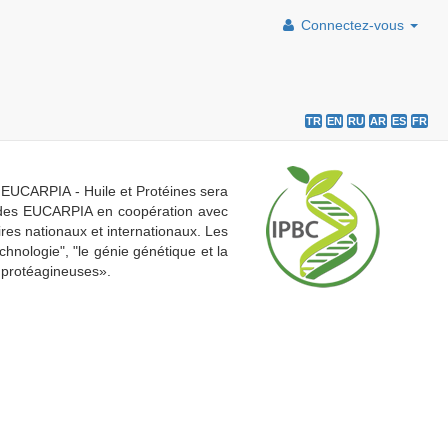
Connectez-vous
TR
EN
RU
AR
ES
FR
on EUCARPIA - Huile et Protéines sera
on des EUCARPIA en coopération avec
ires nationaux et internationaux. Les
chnologie", "le génie génétique et la
 protéagineuses».