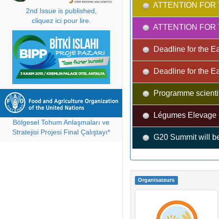
ATTENTION FOR 
2nd Issue is published,
cliquez ici pour lire.
ATTENTION FOR 
Deadline for the Ea
Deadline for the Ea
Programme scientif
Légumes Elevage C
Bölgesel Tohum Anlaşmaları ve
Stratejisi Projesi Final Çalıştayı*
G20 Summit will be
Organisateurs