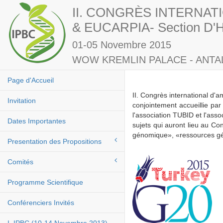
II. CONGRÈS INTERNAT
& EUCARPIA- Section D'Hu
01-05 Novembre 2015
WOW KREMLIN PALACE - ANTAL
Page d'Accueil
II. Congrès international d'a
Invitation
conjointement accueillie pa
l'association TUBID et l'ass
Dates Importantes
sujets qui auront lieu au Con
génomique», «ressources gén
Presentation des Propositions
Comités
Programme Scientifique
Conférenciers Invités