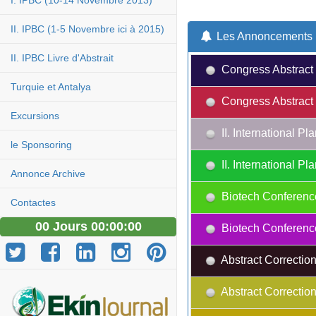
I. IPBC (10-14 Novembre 2013)
II. IPBC (1-5 Novembre ici à 2015)
Les Annoncements
II. IPBC Livre d'Abstrait
Congress Abstract 
Turquie et Antalya
Congress Abstract 
Excursions
II. International 
le Sponsoring
II. International 
Annonce Archive
Biotech Conferenc
Contactes
00 Jours 00:00:00
Biotech Conferenc
Abstract Correction
Abstract Correction