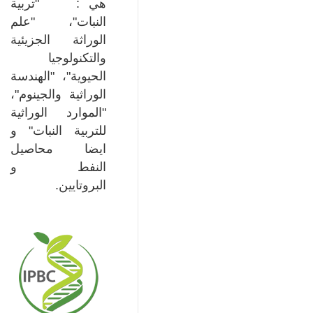
هي : "تربية
النبات"، "علم
الوراثة الجزيئية
والتكنولوجيا
الحيوية"، "الهندسة
الوراثية والجينوم"،
"الموارد الوراثية
للتربية النبات" و
ايضا محاصيل
النفط و
البروتايين.