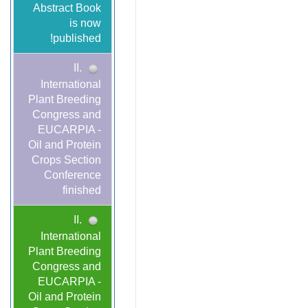
Abstract Book
is now
published!
II.
International
Plant Breeding
Congress and
EUCARPIA -
Oil and Protein
Crops Section
Conference
finished
II.
International
Plant Breeding
Congress and
EUCARPIA -
Oil and Protein