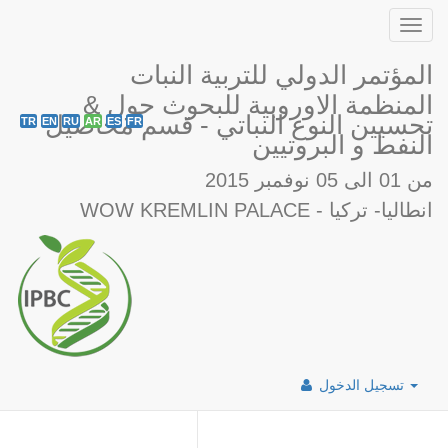
Toggl
navig
المؤتمر الدولي للتربية النبات
& المنظمة الاوروبية للبحوث حول
تحسيين النوع النباتي - قسم محاصيل
TR
EN
RU
AR
ES
FR
النفط و البروتيين
من 01 الى 05 نوفمبر 2015
WOW KREMLIN PALACE - انطاليا- تركيا
تسجيل الدخول