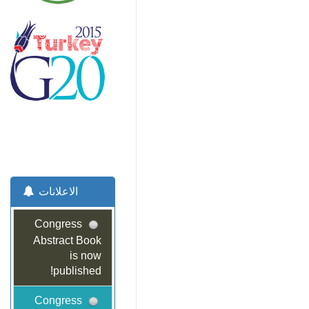
الاعلانات
Congress
Abstract Book
is now
published!
Congress