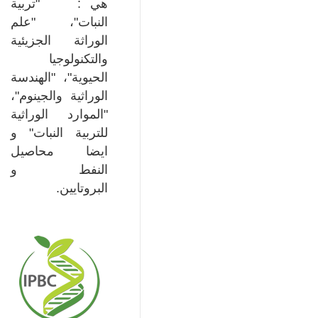
هي : "تربية
النبات"، "علم
الوراثة الجزيئية
والتكنولوجيا
الحيوية"، "الهندسة
الوراثية والجينوم"،
"الموارد الوراثية
للتربية النبات" و
ايضا محاصيل
النفط و
البروتايين.