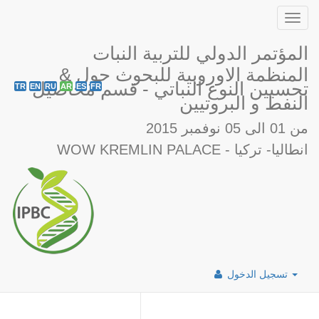
Toggl
navig
المؤتمر الدولي للتربية النبات
& المنظمة الاوروبية للبحوث حول
تحسيين النوع النباتي - قسم محاصيل
TR
EN
RU
AR
ES
FR
النفط و البروتيين
من 01 الى 05 نوفمبر 2015
WOW KREMLIN PALACE - انطاليا- تركيا
تسجيل الدخول