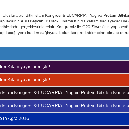
I. Uluslararası Bitki Islahı Kongresi & EUCARPIA - Yağ ve Protein Bitk
apılacaktır. ABD Başkanı Barack Obama'nın da katılım sağlayacağı ve d
arihlerinde gerçekleştirilecektir. Kongremiz ile G20 Zirvesi'nin yapılac
apılacağı yere katılım sağlayacak olan kongre katılımcıları olması dur
eri Kitabı yayınlanmıştır!
eri Kitabı yayınlanmıştır!
ki Islahı Kongresi & EUCARPIA - Yağ ve Protein Bitkileri Konferan
ki Islahı Kongresi & EUCARPIA - Yağ ve Protein Bitkileri Konferan
e in Agra 2016