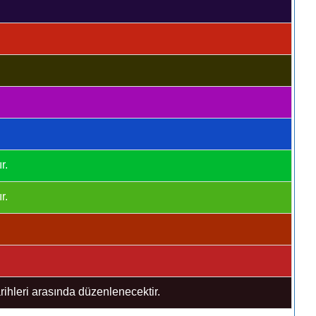
r.
r.
hleri arasında düzenlenecektir.