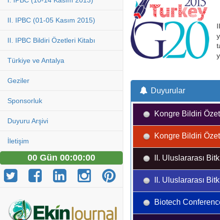
I. IPBC (10-14 Kasım 2013)
II. IPBC (01-05 Kasım 2015)
I
y
II. IPBC Bildiri Özetleri Kitabı
t
y
Türkiye ve Antalya
Geziler
Duyurular
Sponsorluk
Kongre Bildiri Özetl
Duyuru Arşivi
Kongre Bildiri Özetl
İletişim
00 Gün 00:00:00
II. Uluslararası Bit
II. Uluslararası Bit
Biotech Conferenc