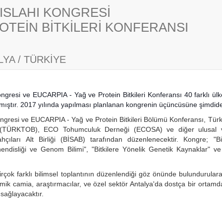
İ ISLAHI KONGRESİ
OTEİN BİTKİLERİ KONFERANSI
YA / TÜRKİYE
 Kongresi ve EUCARPIA - Yağ ve Protein Bitkileri Konferansı 40 farklı ü
nmıştır. 2017 yılında yapılması planlanan kongrenin üçüncüsüne şimdid
 Kongresi ve EUCARPIA - Yağ ve Protein Bitkileri Bölümü Konferansı, Türki
 (TÜRKTOB), ECO Tohumculuk Derneği (ECOSA) ve diğer ulusal ve ul
lahçıları Alt Birliği (BİSAB) tarafından düzenlenecektir. Kongre; "B
endisliği ve Genom Bilimi", "Bitkilere Yönelik Genetik Kaynaklar" ve "
rçok farklı bilimsel toplantının düzenlendiği göz önünde bulundurulara
k camia, araştırmacılar, ve özel sektör Antalya'da dostça bir ortamda b
 sağlayacaktır.