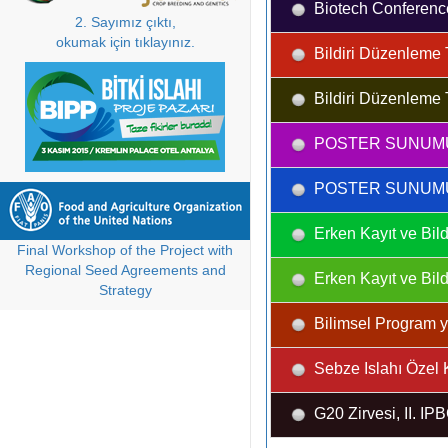
Biotech Conferenc
2. Sayımız çıktı,
okumak için tıklayınız.
Bildiri Düzenleme T
Bildiri Düzenleme T
POSTER SUNUMU 
POSTER SUNUMU 
Erken Kayıt ve Bildi
Final Workshop of the Project with
Regional Seed Agreements and
Erken Kayıt ve Bildi
Strategy
Bilimsel Program ya
Sebze Islahı Özel 
G20 Zirvesi, II. I