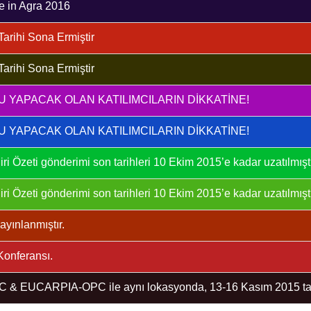
e in Agra 2016
arihi Sona Ermiştir
arihi Sona Ermiştir
YAPACAK OLAN KATILIMCILARIN DİKKATİNE!
YAPACAK OLAN KATILIMCILARIN DİKKATİNE!
ri Özeti gönderimi son tarihleri 10 Ekim 2015’e kadar uzatılmıştı
ri Özeti gönderimi son tarihleri 10 Ekim 2015’e kadar uzatılmıştı
yınlanmıştır.
Konferansı.
PBC & EUCARPIA-OPC ile aynı lokasyonda, 13-16 Kasım 2015 tari