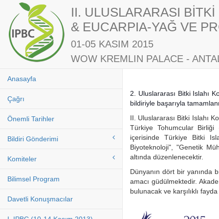
II. ULUSLARARASI BİTK
& EUCARPIA-YAĞ VE PR
01-05 KASIM 2015
WOW KREMLIN PALACE - ANTAL
Anasayfa
2. Uluslararası Bitki Islahı
Çağrı
bildiriyle başarıyla tamamla
II. Uluslararası Bitki Islahı
Önemli Tarihler
Türkiye Tohumcular Birliği
içerisinde Türkiye Bitki Is
Bildiri Gönderimi
Biyoteknoloji", "Genetik Müh
altında düzenlenecektir.
Komiteler
Dünyanın dört bir yanında bi
Bilimsel Program
amacı güdülmektedir. Akademi
bulunacak ve karşılıklı fayda
Davetli Konuşmacılar