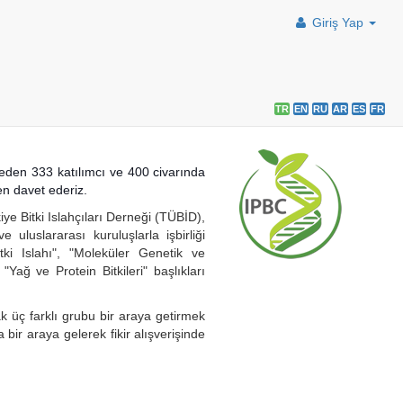
Giriş Yap
TR
EN
RU
AR
ES
FR
lkeden 333 katılımcı ve 400 civarında
en davet ederiz.
ye Bitki Islahçıları Derneği (TÜBİD),
uslararası kuruluşlarla işbirliği
itki Islahı", "Moleküler Genetik ve
Yağ ve Protein Bitkileri" başlıkları
k üç farklı grubu bir araya getirmek
ir araya gelerek fikir alışverişinde