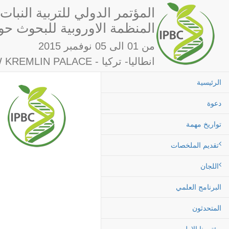
المؤتمر الدولي للتربية النبات
& المنظمة الاوروبية للبحوث ح
من 01 الى 05 نوفمبر 2015
WOW KREMLIN PALACE - انطاليا- تركيا
الرئيسية
دعوة
تواريخ مهمة
تقديم الملخصات
اللجان
البرنامج العلمي
المتحدثون