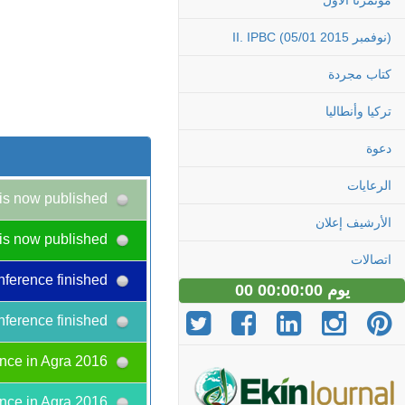
مؤتمرنا الاول
II. IPBC (05/01 نوفمبر 2015)
كتاب مجردة
تركيا وأنطاليا
دعوة
الرعايات
Congress Abstract Book is now published!
الأرشيف إعلان
Congress Abstract Book is now published!
اتصالات
II. International Plant Breeding Congress and EUCARPIA - Oil and Protein Crops Section Conference finished
00 يوم 00:00:00
II. International Plant Breeding Congress and EUCARPIA - Oil and Protein Crops Section Conference finished
Biotech Conference in Agra 2016
Biotech Conference in Agra 2016