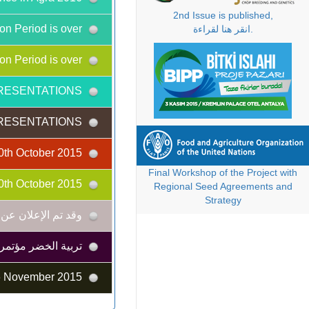
2nd Issue is published,
Abstract Correction Period is over
انقر هنا لقراءة.
Abstract Correction Period is over
ATTENTION FOR THE POSTER PRESENTATIONS!
ATTENTION FOR THE POSTER PRESENTATIONS!
Deadline for the Early Registration and Abstract Submission are extended to 10th October 2015.
Final Workshop of the Project with
Deadline for the Early Registration and Abstract Submission are extended to 10th October 2015.
Regional Seed Agreements and
Strategy
وقد تم الإعلان عن ا
تربية الخضر مؤتمر
G20 Summit will be held in the same location with the II. IPBC & EUCARPIA-OPC on 13-16 November 2015.